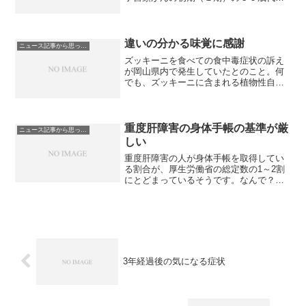
者を手術。腹腔鏡と鉗子かんしを通す直
径１～２センチの傷を４か所開け、子宮
を周囲の器官から切除し、膣ちつから摘
出した。出血量は３００ミ...
違いの分かる味覚に感謝
ニュース記事から思ったこと
ズッキーニを食べての食中毒症状の訴え
が岡山県内で発生していたとのこと。何
でも、ズッキーニに含まれる植物性自然
毒「ククルビタシン」が原因で下痢やお
う吐、手足のしびれなどがおこるんだそ
うです。ククルビタシンは、他にもキュ
ウリやカボチャ、 メロン...
重度肝障害の身体手帳の基準が厳
ニュース記事から思ったこと
しい
重度肝障害の人が身体手帳を取得してい
る割合が、厚生労働省の総定数の1～2割
にとどまっているそうです。なんで？
と思ったところ、なんでも基準が厳しす
ぎるそうです。基準を見直すとのこと
で、2010年開始以降、こんなに短期で見
直すのは珍しいんだそ...
3年経過後の気になる症状