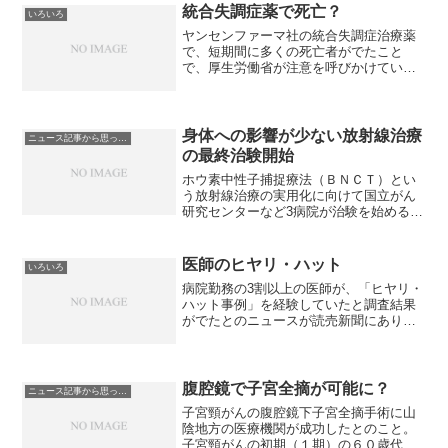
統合失調症薬で死亡？
いろいろ
ヤンセンファーマ社の統合失調症治療薬
で、短期間に多くの死亡者がでたこと
で、厚生労働省が注意を呼びかけている
というニュースがありました。なんで
も、2013年11月から販売開始された「ゼ
プリオン」という薬を国内で使用した患
者数1万700人（推定...
身体への影響が少ない放射線治療
ニュース記事から思ったこと
の最終治験開始
ホウ素中性子捕捉療法（ＢＮＣＴ）とい
う放射線治療の実用化に向けて国立がん
研究センターなど3病院が治験を始めると
のこと。ホウ素中性子捕捉療法は、ホウ
素薬剤を患者に点滴して中性子線を照射
するのだそうですが、ホウ素薬剤は身体
医師のヒヤリ・ハット
いろいろ
への影響が少なく、また...
病院勤務の3割以上の医師が、「ヒヤリ・
ハット事例」を経験していたと調査結果
がでたとのニュースが読売新聞にありま
した。「ケアネット」という医療情報サ
イトを運営している会社が、会員の医師
1000人に調査した結果で、ヒヤリ・ハッ
トの経験があるのは...
腹腔鏡で子宮全摘が可能に？
ニュース記事から思ったこと
子宮頸がんの腹腔鏡下子宮全摘手術に山
陰地方の医療機関が成功したとのこと。
子宮頸がんの初期（１期）の６０歳代患