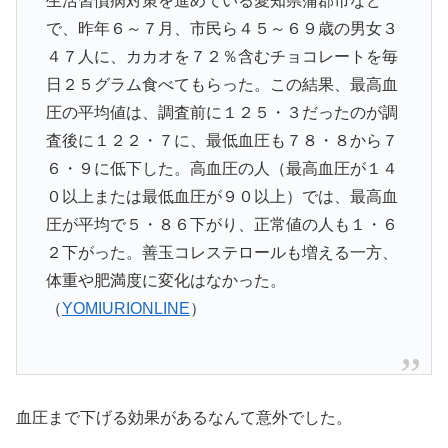
生活習慣病対策を進めている愛知県蒲郡市など
で、昨年６～７月、市民ら４５～６９歳の男女３
４７人に、カカオを７２％含むチョコレートを毎
日２５グラム食べてもらった。この結果、最高血
圧の平均値は、調査前に１２５・３だったのが調
査後に１２２・７に、最低血圧も７８・８から７
６・９に低下した。高血圧の人（最高血圧が１４
０以上または最低血圧が９０以上）では、最高血
圧が平均で５・８６下がり、正常値の人も１・６
２下がった。善玉コレステロールも増える一方、
体重や肥満度に変化はなかった。
（
YOMIURIONLINE
）
血圧まで下げる効果があるなんて意外でした。