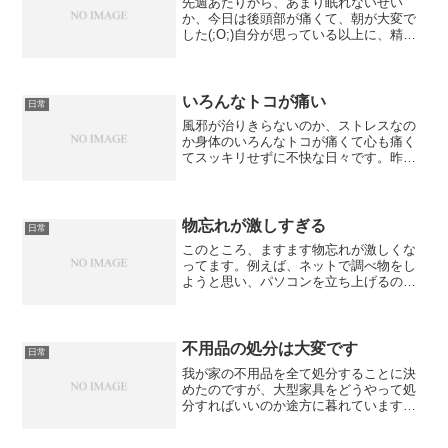
先週あたりから、あまり眠れないせい
か、今日は後頭部が痛くて、朝が大変で
した(;O;)自分が思っている以上に、精神
的に参っているらしいですね。ようや
く、明日は心療内科の診察です。出す薬
はないって言われるって分かっているん
ですが、不眠＋過眠につ...
いろんなトコが痛い
日常
風邪が治りきらないのか、ストレスなの
か身体のいろんなトコが痛くて心も痛く
てスッキリせずに不快な日々です。昨夜
も、おなかが痛くて、夜中に何度も目が
覚め、明け方には、子宮体がんの抗がん
剤治療中のことを思い出していました。
あの時は、こんなもんじゃ...
物忘れが激しすぎる
日常
このところ、ますます物忘れが激しくな
ってます。例えば、ネットで調べ物をし
ようと思い、パソコンを立ち上げるので
すが準備ができたころには、何を調べる
つもりだったのかを忘れる始末。抗がん
剤治療中の時は、ケモブレインだと思っ
て諦めていたのですが、治...
不用品の処分は大変です
日常
我が家の不用品を全て処分することに決
めたのですが、大型家具をどうやって処
分すればいいのか途方に暮れています。
不用品処分業者に頼むと、ものすご～い
金額が必要で、「市役所にたのんで処分