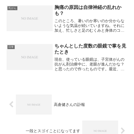
してもらえば、1本1000円くらいで引き取
ってくれますよ」っ...
胸痛の原因は自律神経の乱れか
乳がん
も？
このところ、暑いのか寒いのか分からな
いような気温が続いていますね。それに
加え、忙しさと足のむくみと身体のコリ
で身体がどうにかなってしまうんじゃな
いかって状態です。布団が悪いのか、寝
ていても寝心地が悪いと言うか身体が痛
ちゃんとした度数の眼鏡で掌を見
日常
くて、何度も寝返りを打っ...
たとき
現在、使っている眼鏡は、子宮体がんの
抗がん剤治療中に、老眼が進んだかな？
と思ったので作ったものです。最近、眼
鏡をかけていても文字が見えづらく、治
らない頭痛も、目の疲れからかな？と考
え、思い切って眼鏡を作り直そうと眼科
に行ってきました。用途と...
高倉健さんの訃報
一段とスゴイことになってます