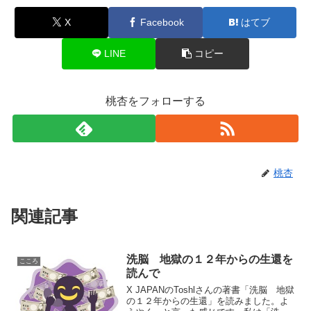
X
Facebook
はてブ
LINE
コピー
桃杏をフォローする
桃杏
関連記事
洗脳 地獄の１２年からの生還を
こころ
読んで
X JAPANのToshlさんの著書「洗脳 地獄
の１２年からの生還」を読みました。よ