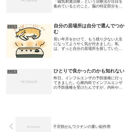
「磁気刺激治療」という治療法が注目を
集めているとのこと。脳の特定部分を磁
気で刺激し、うつ病を引き起こしている
部分を活性化させるんだそうです。アメ
リカでは、5年間に治療を受けた1万3000
人のうち、約6割の...
自分の居場所は自分で選んでつか
こころ
む
長い年月をかけて、もう残り少ない人生
になってようやく気が付きました。私
は、ずっと自分の居場所を探していたん
だと。そして、その結果を急ぐあまり
に、「ここじゃない」と急いで判断し
て、そこを自分の居場所にする努力を全
くしなかったと。「あんた、いい...
ひとりで良かったのかも知れない
こころ
昨日、インフルエンザの予防接種に行っ
てきました。心療内科でインフルエンザ
の予防接種を受けたんですが、内科や耳
鼻科ではなく、心療内科で予防接種がで
きるなんて驚きです。毎年、予防接種前
の検温で、37度を超える熱があるのに、
今回は36.4度。いつ...
子宮頸がんワクチンの重い副作用