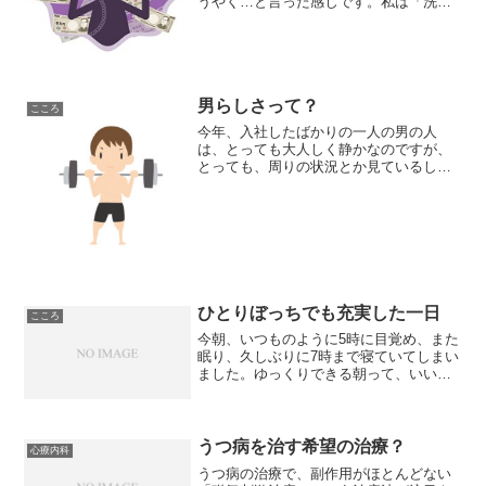
うやく…と言った感じです。私は「洗
脳」という言葉が恐ろしく、心がギュッ
となるのと、Toshlさんが罵倒や暴力を受
けていたという事を知りたくなかったの
です。多...
男らしさって？
こころ
今年、入社したばかりの一人の男の人
は、とっても大人しく静かなのですが、
とっても、周りの状況とか見ているし、
人に対する気遣いや思いやりもあって、
好青年です。先日、その人と、トレーナ
ーが面談があり、その後トレーナーが、
「彼はとっても男らしい。そ...
ひとりぼっちでも充実した一日
こころ
今朝、いつものように5時に目覚め、また
眠り、久しぶりに7時まで寝ていてしまい
ました。ゆっくりできる朝って、いいも
のですね～♪髪の毛が伸びてきたので、昔
でいう「オオカミカット」のようだよっ
て職場の人に言われたので、後ろ髪だけ
カットに行こうと思...
うつ病を治す希望の治療？
心療内科
うつ病の治療で、副作用がほとんどない