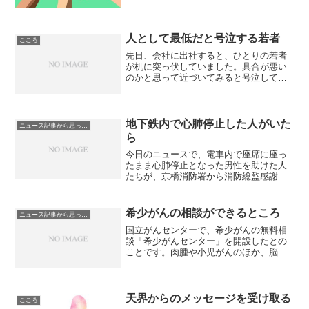
らうことができました。住...
人として最低だと号泣する若者
こころ
先日、会社に出社すると、ひとりの若者
が机に突っ伏していました。具合が悪い
のかと思って近づいてみると号泣してい
ました。理由を聞いても話せない状態。
何か嫌なものでも見てしまったのかと聞
いても、何も言わないのでしばらく放っ
ておきました。そのうちに...
地下鉄内で心肺停止した人がいた
ニュース記事から思ったこと
ら
今日のニュースで、電車内で座席に座っ
たまま心肺停止となった男性を助けた人
たちが、京橋消防署から消防総監感謝状
を贈られたとありました。東京メトロ丸
ノ内線内で、心肺停止となった男性を乗
客3人が銀座駅で降ろして、心臓マッサー
希少がんの相談ができるところ
ニュース記事から思ったこと
ジなどで救命措置を行い...
国立がんセンターで、希少がんの無料相
談「希少がんセンター」を開設したとの
ことです。肉腫や小児がんのほか、脳腫
瘍、悪性黒色腫、眼腫瘍、消化管間質腫
なども対象としているとのこと。乳がん
など患者数の多いがんと違って、情報量
が少ないと、どこの病院に...
天界からのメッセージを受け取る
こころ