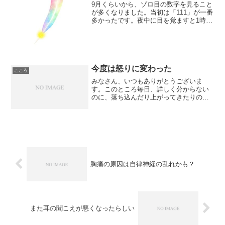
9月くらいから、ゾロ目の数字を見ること
が多くなりました。当初は「111」が一番
多かったです。夜中に目を覚ますと1時11
分。レシートを見ると111番。電車の広告
に書かれていた何かの数字が111など。そ
の後、時計を見るたびに11時11分が多く
な...
今度は怒りに変わった
こころ
みなさん、いつもありがとうございま
す。このところ毎日、詳しく分からない
のに、落ち込んだり上がってきたりの気
持ちを書いているにも関わらず、応援し
てくださってありがとうございます
m(__)m職場が変わったので健康保険証も
変わるので、新しい健康保...
胸痛の原因は自律神経の乱れかも？
また耳の聞こえが悪くなったらしい