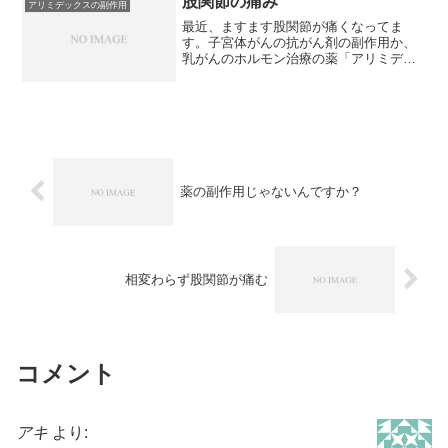
股関節の痛み
アリミデックスの副作用
みって覚えがあります。子...
最近、ますます股関節が痛くなってま
す。子宮体がんの抗がん剤の副作用か、
乳がんのホルモン治療の薬「アリミデッ
クス」の副作用か？と思っていますが、
乳腺外科の先生は「アリミデックスの副
作用で股関節が痛い・・・？」なんてい
うので、違うのかな？って。...
薬の副作用じゃないんですか？
相変わらず股関節が痛む
コメント
アキ
より: