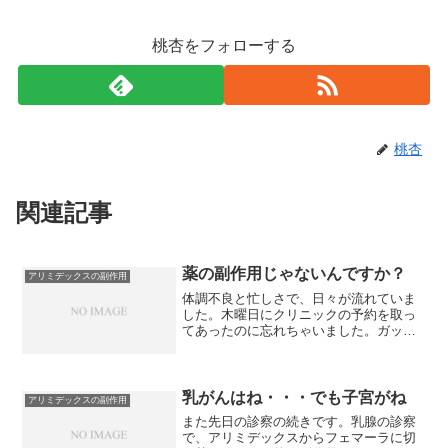
桃杏をフォローする
桃杏
関連記事
薬の副作用じゃないんですか？
アリミデックスの副作用
体調不良と忙しさで、日々が流れていま
した。木曜日にクリニックの予約を取っ
てあったのに忘れちゃいました。ガッカ
リです。金曜日の朝は、起きようにも、
頭痛とめまいが激しく、そのうちに、吐
き気と下痢になり、それでも会社に行こ
うと着替えしたは良いけれ...
乳がんはね・・・でも子宮がね
アリミデックスの副作用
また先日の診察の続きです。乳腺の診察
で、アリミデックスからフェマーラに切