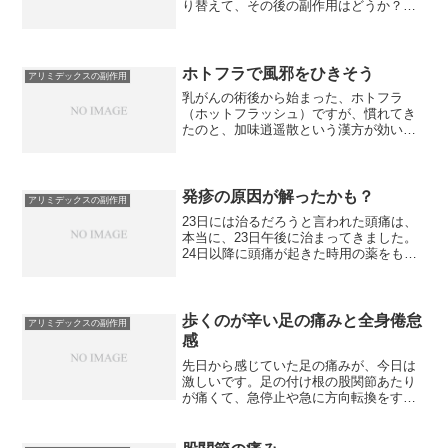
り替えて、その後の副作用はどうか？と
聞かれたので、手のこわばり等は、まぁ
そんなのだけれど、股関節と左ひざの後
ろが痛い事を話ししました。『膝の後ろ
は初めて聞いたな・・・。...
ホトフラで風邪をひきそう
アリミデックスの副作用
乳がんの術後から始まった、ホトフラ
（ホットフラッシュ）ですが、慣れてき
たのと、加味逍遥散という漢方が効いて
いたのとであまり感じなくなっていたの
ですが、このところまた、大変なことに
なっています。急に暑くなったと思った
ら寒くなる。その「暑くなる...
発疹の原因が解ったかも？
アリミデックスの副作用
23日には治るだろうと言われた頭痛は、
本当に、23日午後に治まってきました。
24日以降に頭痛が起きた時用の薬をもら
ったのでとりあえず、しばらくは安心し
て過ごせるかな？と思っていたら、今度
は顔が発疹だらけになりました。でも、
今回は、なんとなく...
歩くのが辛い足の痛みと全身倦怠
アリミデックスの副作用
感
先日から感じていた足の痛みが、今日は
激しいです。足の付け根の股関節あたり
が痛くて、急停止や急に方向転換をする
と折れるかと思うくらい。夕方から、ズ
キズキ痛むようになって歩くのはもちろ
ん、ジッとしていても辛いです。この痛