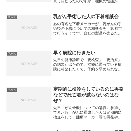
真っ白だったのですが、機械の性能が良
くなったから、今までと比べられなく、
見たところ、悪いものではないようなの
で様子見と言われたのですが、あんなに
乳がん手術した人の下着相談会
乳がん
真っ白に映るもんなんだと...
あの有名な下着メーカーが、乳がんの手
術後の下着についての相談会を、10都市
で行うそうです。自社の製品を売るため
に行うんでしょと、底意地の悪い考えを
もってしまったのですが、専用アドバイ
ザーが相談に応じてくれるんだそうで
す。そして、実際に、社製...
早く病院に行きたい
乳がん
先日の健康診断で「要検査」「要治療」
の結果が出たので、治療に通っている病
院に相談したくて、予約を早められない
かと問い合わせたところ、ず～～～～～
っと埋まっているとのことで、仕方なく
予約の取ってある日まで待ってますが、
なんか長い・・・。毎日の...
定期的に検診をしているのに再発
乳がん
などで死亡者が減らないのはな
ぜ？
先日、がん全般についての講義に参加し
てきた時、がんに罹患した人は定期的に
検査をして、腫瘍マーカー等で再発や転
移を早期に発見できるのに、なぜ、転移
による死亡者が減らないのかと話があり