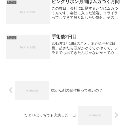
ました。講師の先生は不思議に思って、
ピンクリボン月間はムカつく月間
乳がん
医師に尋ねたところ、早期...
この数日、会社に出勤するたびにムカつ
くんです。会社に入った途端、イライラ
ってしてきて怒り出したい気分。その理
由が何なのか、ようやく分かりました。
勤めている会社が入っているビルには、
10月に入った途端「ピンクリボン運動を
応援しています」「乳が...
手術後2日目
乳がん
2012年1月18日のこと。乳がん手術2日
目。起きたら頭がかゆくてかゆくて、シ
ラミでも出てきたんじゃないかって心配
で心配で…。でも、今日は洗髪はできる
はず！と思って我慢我慢。昼に看護師さ
んが、身体を拭くタオルを持ってきて帰
ろうとしたので慌て...
抗がん剤の副作用って強いの？
ひとりぼっちでも充実した一日