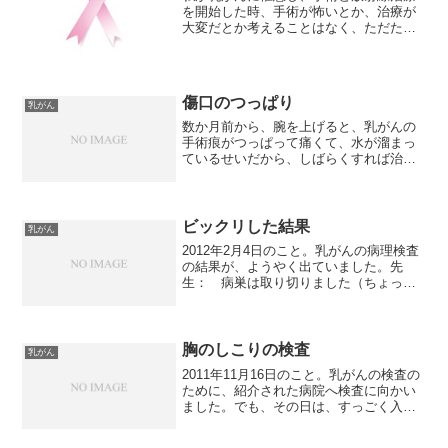
を開始した時、手術が怖いとか、治療が
大変だとか考えることはなく、ただた
だ、仕事とその後の生活の心配だけでし
た。なので、放射線治療の副作用があっ
た時には、多少困りました。放射線治療
に副作用があるなんて、思い...
傷口のつっぱり
乳がん
数か月前から、腕を上げると、乳がんの
手術痕がつっぱって痛くて、水が溜まっ
ているせいだから、しばらくすれば治る
と思っていたのですが、ますます痛くな
るばかり。先日の検診時に何も言われな
かったから何もないのだと思うのです
が、腕を上げるたびに痛むと...
ビックリした結果
乳がん
2012年2月4日のこと。乳がんの病理検査
の結果が、ようやく出ていました。先
生： 病巣は取り切りました（ちょっと
自慢げ）しこりは こんなに小さいんです
けどね。思った以上に広がっていて、で
も、うまく取れましたよ(^^)v画像を見せ
られて・・・...
胸のしこりの検査
乳がん
2011年11月16日のこと。乳がんの検査の
ために、紹介された病院へ検査に向かい
ました。でも、その日は、すっごく入り
たいと思った会社の面接日だったので、
検査よりも面接のことで頭がいっぱいで