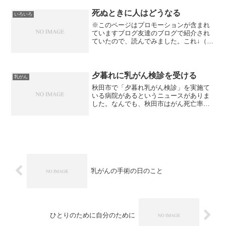
した。紹介状をもらった病院でエコーを
撮って、その画像...
死ぬときに人はどうなる
いろいろ
※このページはプロモーションが含まれ
ていますブログ友達のブログで紹介され
ていたので、読んでみました。これ↓（広
告)【中古】 死ぬときに人はどうなる10の
質問 あなたは考えたことがありますか？
/ 大津 秀一 / 致知出版社 【メール便送料
無...
夕暮れに乳がん検診を受ける
乳がん
秋田市で「夕暮れ乳がん検診」を実施て
いる病院があるというニュースがありま
した。なんでも、秋田市はがん死亡率が
全国ワーストに入り、しかも、乳がん検
診の受診率が全国で最低だそうです。そ
んな状況を改善しようと実施されたそう
です。市の乳がん検診対象...
乳がんの手術の日のこと
ひとりのために自分のために