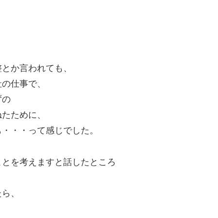
！
整とか言われても、
社の仕事で、
ずの
ねたために、
も・・・って感じでした。
ことを考えますと話したところ
たら、