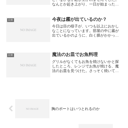
なんとか起き上がり、一日が始まったの
ですが、なんだか動くのが辛い…。身体
が熱い気がしたので測ってみると、
少々、熱が上がってました。インフルエ
今夜は霧が出ているのか？
日常
ンザの予防接種のせいだろうと思...
今日は目の様子が、いつも以上におかし
なことになっています。部屋の中に霧が
出ているかのように、白く膜がかかって
います。多分、今日は一日中、PCの画面
を見ていたせいでしょう。若い頃は、一
日中、ゲームをしていても大丈夫だった
のに、こんな時、歳はと...
魔法のお皿でお魚料理
日常
グリルがなくてもお魚を焼けないかと探
したところ、レンジでお魚が焼ける、魔
法のお皿を見つけた。さっそく焼いてみ
ると、ちゃんと焼けて、毎朝お魚を食べ
て出勤できる
胸のポートはいつとれるのか