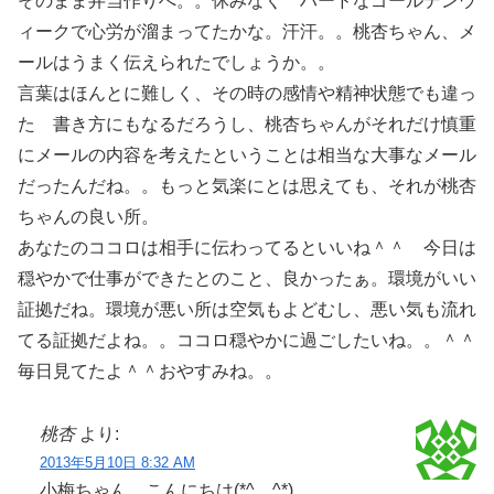
そのまま弁当作りへ。。休みなく ハードなゴールデンウ
ィークで心労が溜まってたかな。汗汗。。桃杏ちゃん、メ
ールはうまく伝えられたでしょうか。。
言葉はほんとに難しく、その時の感情や精神状態でも違っ
た 書き方にもなるだろうし、桃杏ちゃんがそれだけ慎重
にメールの内容を考えたということは相当な大事なメール
だったんだね。。もっと気楽にとは思えても、それが桃杏
ちゃんの良い所。
あなたのココロは相手に伝わってるといいね＾＾ 今日は
穏やかで仕事ができたとのこと、良かったぁ。環境がいい
証拠だね。環境が悪い所は空気もよどむし、悪い気も流れ
てる証拠だよね。。ココロ穏やかに過ごしたいね。。＾＾
毎日見てたよ＾＾おやすみね。。
桃杏
より:
2013年5月10日 8:32 AM
小梅ちゃん、こんにちは(*^。^*)