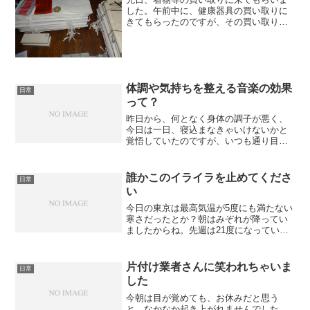
した。午前中に、健康器具の買い取りに
きてもらったのですが、その買い取り員
が、ものすご～く感じ悪い人で気分が悪
く、一瞬迷ったけれど「買い取ってもら
えるのなら…」と、渡しました。どんな
ふうに感じが悪かったのか...
体調や気持ちを整える音楽の効果
日常
って？
昨日から、何となく身体の調子が悪く、
今日は一日、寝込まなきゃいけないかと
覚悟していたのですが、いつも通り目覚
めて、ウォーキングに行き、戻ってきて
食事。でも、その後は、久しぶりの頭痛
というか、頭が重く、めまいもあり、ず
誰かこのイライラを止めてくださ
日常
っとダラダラ過ごしてしま...
い
今日の東京は最高気温が5度にも満たない
寒さだったとか？朝はみぞれが降ってい
ましたからね。先週は21度になっていた
のに、季節の変わり目とはいえ、この気
温差には身体がついていきません。気温
差のせいではないのですが、いつものよ
片付け業者さんに笑われちゃいま
日常
うに頭痛がスッキリし...
した
今朝は目が覚めても、お休みだと思う
と、なかなか起き上がれませんでした。