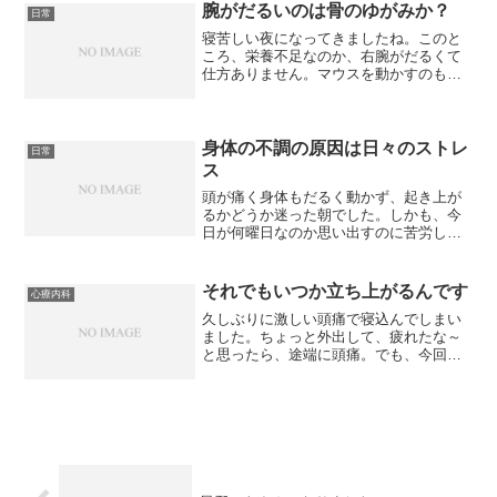
腕がだるいのは骨のゆがみか？
日常
寝苦しい夜になってきましたね。このと
ころ、栄養不足なのか、右腕がだるくて
仕方ありません。マウスを動かすのも辛
いです。どんな位置に腕を置けば楽にな
るのか試してますが、上腕をさすった
り、つまんだりしているのが一番楽、と
言うか、腕があるなって実感...
身体の不調の原因は日々のストレ
日常
ス
頭が痛く身体もだるく動かず、起き上が
るかどうか迷った朝でした。しかも、今
日が何曜日なのか思い出すのに苦労しま
した。なんとか起き上がったものの、出
かける気にはなれず、ぐずぐずしている
うちに時間が経ち、予定より大幅に遅れ
それでもいつか立ち上がるんです
心療内科
て出発。あんなに辛い状態...
久しぶりに激しい頭痛で寝込んでしまい
ました。ちょっと外出して、疲れたな～
と思ったら、途端に頭痛。でも、今回は
ロキソニンが効きました。と言っても、
まだ痛みがあるので、薬が効いたのか時
間が経ったから回復してきたのか分かり
ませんが、たまには薬に頼...