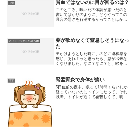
貧血ではないのに目が回るのは？
日常
このところ、眠いだの体調が悪いだのと
書いてばかりのように、どうやってこの
具合の悪さを解消するかってことばかり
に意識がいっています。このところの一
番の困りごとは「めまい」。先日の血液
検査では何の異常もなかったので、貧血
とは考えられないので、ス...
薬が飲めなくて窒息しそうになっ
アリミデックスの副作用
た
出かけようとした時に、のどに違和感を
感じ、あれ？っと思ったら、息が出来な
くなりました。なに？なに？と、喉を動
かしたり撫でたりしてみたところ、薬が
舌の上に出てきました。アリミデックス
でした。苦しかった～。飲んだつもり
腎盂腎炎で身体が痛い
日常
が、水だけ喉を通っていった...
5日位前の夜中、眠って1時間くらいしか
経っていないのにトイレにたって、それ
以降、トイレが近くて寝苦しくて、明け
方は、動けないほど苦しかったので、必
死に手をのばし体温を測ってみたとこ
ろ、39.3度。何ごと？と驚いたものの、
そのまま時間が経てば...