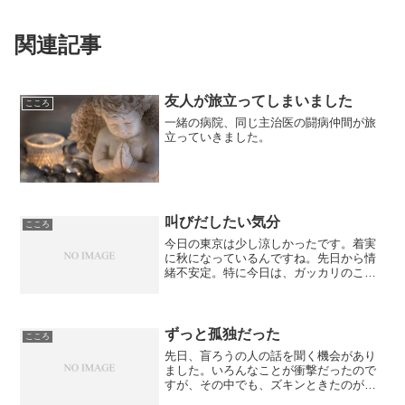
関連記事
友人が旅立ってしまいました
こころ
一緒の病院、同じ主治医の闘病仲間が旅
立っていきました。
叫びだしたい気分
こころ
今日の東京は少し涼しかったです。着実
に秋になっているんですね。先日から情
緒不安定。特に今日は、ガッカリのこと
があり、わ～～～～！って叫びたい気
分。居ても経ってもいられないような何
というか・・・。もっとも大きな原因は
分かっています。誰も助けて...
ずっと孤独だった
こころ
先日、盲ろうの人の話を聞く機会があり
ました。いろんなことが衝撃だったので
すが、その中でも、ズキンときたのが、
「私は、ずっと孤独でした」という言