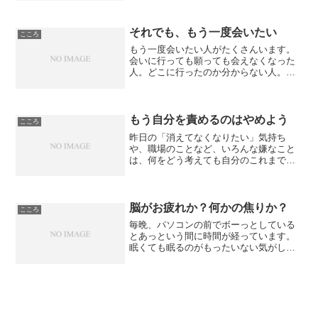
葉。私も治療中に感じた途方もない孤
独。そんなものとは比にならないでしょ
うけれど、あんな孤独を何年も...
それでも、もう一度会いたい
こころ
もう一度会いたい人がたくさんいます。
会いに行っても願っても会えなくなった
人。どこに行ったのか分からない人。物
理的に難しい人。それでも会いたい。会
ってどうするんだ？って思うけれど会い
たい。在ってもらえないかも知れないけ
れど会いたい。元気なうち...
もう自分を責めるのはやめよう
こころ
昨日の「消えてなくなりたい」気持ち
や、職場のことなど、いろんな嫌なこと
は、何をどう考えても自分のこれまでの
生き方や安易な考え方が原因なので、ま
すます自分を責めて、消えたい気分は相
変わらず。でも、良く考えると、今にな
って考えるから、「あの時の...
脳がお疲れか？何かの焦りか？
こころ
毎晩、パソコンの前でボーっとしている
とあっという間に時間が経っています。
眠くても眠るのがもったいない気がし
て、なかなか眠る気になれません。最近
は、X JapanのDVDを見ているので、余
計に時間が経つのが早く、「また、一日
が終わってしまった...