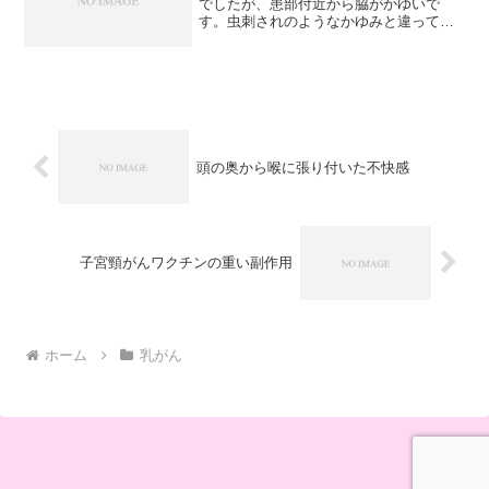
でしたが、患部付近から脇がかゆいで
す。虫刺されのようなかゆみと違って、
かいてみても、ちっともスッキリしませ
ん(^_^;)一度、先生に聞いたことがあるの
ですが、手術により、汗腺がなくなった
だか少なくなっただ...
頭の奥から喉に張り付いた不快感
子宮頸がんワクチンの重い副作用
ホーム
乳がん