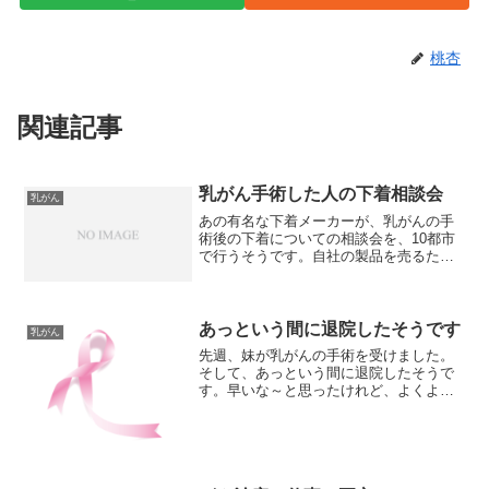
桃杏
関連記事
乳がん手術した人の下着相談会
乳がん
あの有名な下着メーカーが、乳がんの手
術後の下着についての相談会を、10都市
で行うそうです。自社の製品を売るため
に行うんでしょと、底意地の悪い考えを
もってしまったのですが、専用アドバイ
ザーが相談に応じてくれるんだそうで
す。そして、実際に、社製...
あっという間に退院したそうです
乳がん
先週、妹が乳がんの手術を受けました。
そして、あっという間に退院したそうで
す。早いな～と思ったけれど、よくよく
思い出せば、私も入院から退院まで10日
間。そのうちの2日間、外出していたの
で、入院は8日間。入院期間は短いんです
ね。でも、これからの...