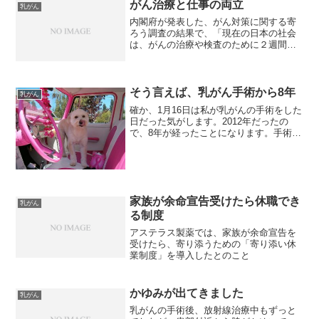
がん治療と仕事の両立
乳がん
内閣府が発表した、がん対策に関する寄
ろう調査の結果で、「現在の日本の社会
は、がんの治療や検査のために２週間に
１度程度病院に通う必要がある場合、働
き続けられる環境だと思うか」と仕事と
がん治療・検査の両立が可能かどうかを
聞いたところ、困難と答え...
そう言えば、乳がん手術から8年
乳がん
確か、1月16日は私が乳がんの手術をした
日だった気がします。2012年だったの
で、8年が経ったことになります。手術前
は、点滴の針がキチンと刺さっていなく
て、腕が「痛いんですけど」と言ってい
たし、術後は、切った部分の痛みより
も、早くお風呂に入...
家族が余命宣告受けたら休職でき
乳がん
る制度
アステラス製薬では、家族が余命宣告を
受けたら、寄り添うための「寄り添い休
業制度」を導入したとのこと
かゆみが出てきました
乳がん
乳がんの手術後、放射線治療中もずっと