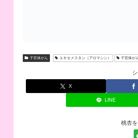
子宮体がん
エキセメスタン（アロマシン）
子宮体が
シ
X
LINE
桃杏を