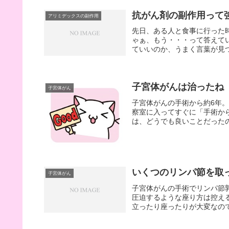
抗がん剤の副作用って
アリミデックスの副作用
先日、ある人と食事に行った
ゃぁ、もう・・・って答えて
ていいのか、うまく言葉が見つ
子宮体がんは治ったね
子宮体がん
子宮体がんの手術から約6年
察室に入ってすぐに「手術か
は、どうでも良いことだったの
いくつのリンパ節を取
子宮体がん
子宮体がんの手術でリンパ節
圧迫するような座り方は控え
立ったり座ったりが大変なので