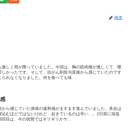
桃杏
朝から激しく雨が降っていました。今回は、胸の筋肉痛が激しくて、喋
苦しかったです。そして、抗がん剤投与直後から感じていたのです
られなくなりました。何を食べても味...
和感
数日前から感じていた身体の違和感がますます進んでいました。具合は
寝込むほどではないけれど、起きているのは辛い…。2日前に採血
3回目は、今の状態ではギリギリかヤ...