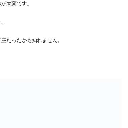
のが大変です。
み。
正座だったかも知れません。