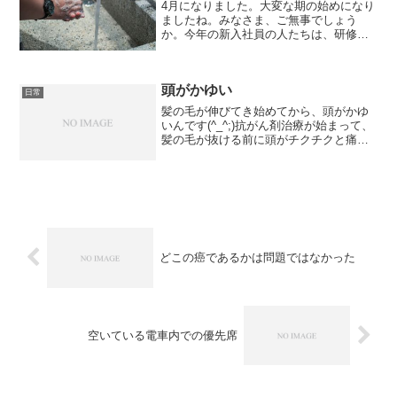
4月になりました。大変な期の始めになり
ましたね。みなさま、ご無事でしょう
か。今年の新入社員の人たちは、研修は
在宅でとか、テレワークとか大変なこと
になっているようですが、もしかした
ら、今後、それが通常になるのかも知れ
頭がかゆい
ないですね。私は、今日から...
日常
髪の毛が伸びてき始めてから、頭がかゆ
いんです(^_^;)抗がん剤治療が始まって、
髪の毛が抜ける前に頭がチクチクと痛痒
くなったけれど、髪の毛が伸びる前もか
ゆくなるの？そんな訳ないですよね。シ
ラミ？でも、1センチもない髪の毛に、シ
ラミなんてない...
どこの癌であるかは問題ではなかった
空いている電車内での優先席