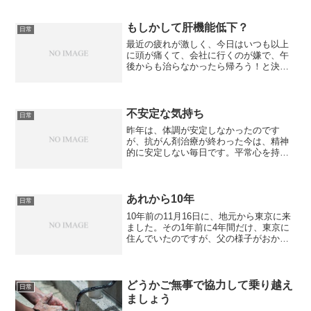
もしかして肝機能低下？
日常
最近の疲れが激しく、今日はいつも以上
に頭が痛くて、会社に行くのが嫌で、午
後からも治らなかったら帰ろう！と決意
して出勤しました。でも、あまりの忙し
さに、早退どころか残業でした。この疲
れ、職場が変わったのと季節の変わり目
のせいだと思っていたので...
不安定な気持ち
日常
昨年は、体調が安定しなかったのです
が、抗がん剤治療が終わった今は、精神
的に安定しない毎日です。平常心を持っ
て、穏やかに、怒らず、焦らず・・・。
あれから10年
日常
10年前の11月16日に、地元から東京に来
ました。その1年前に4年間だけ、東京に
住んでいたのですが、父の様子がおかし
かったので、地元に戻り、父が亡くな
り、地元の仕事も無くなったため、再
度、出てきました。まさか、10年後、こ
んな状態になってい...
どうかご無事で協力して乗り越え
日常
ましょう