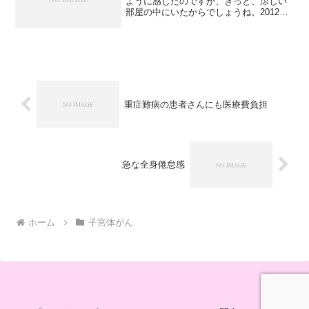
ように感じたのですが、きっと、涼しい
部屋の中にいたからでしょうね。2012年8
月16日のこと。子宮体がんの病理検査の
結果がでて、4週ごとの6クールの抗がん
剤の追加治療が必要。その間は働かず自
宅で安静にする...
重症難病の患者さんにも医療費負担
急な全身倦怠感
ホーム
子宮体がん