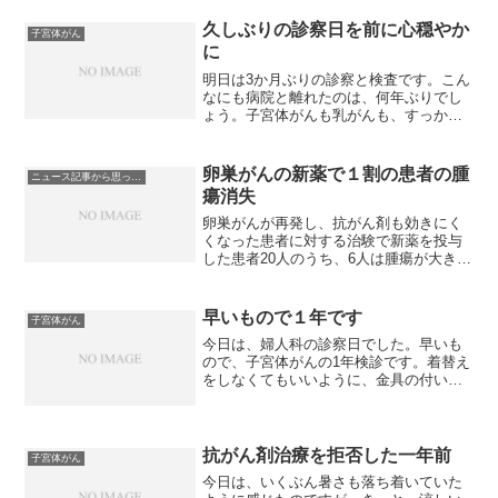
ん。黙っていると、またベチベチ叩かれ
て呼ばれるので、...
久しぶりの診察日を前に心穏やか
子宮体がん
に
明日は3か月ぶりの診察と検査です。こん
なにも病院と離れたのは、何年ぶりでし
ょう。子宮体がんも乳がんも、すっかり
忘れている状態です。時々、乳がん手術
の断端部が傷んだり、CVポートが傷んだ
りするけれど、抗がん剤の副作用時や、
卵巣がんの新薬で１割の患者の腫
ニュース記事から思ったこと
放射線治療の副作用の...
瘍消失
卵巣がんが再発し、抗がん剤も効きにく
くなった患者に対する治験で新薬を投与
した患者20人のうち、6人は腫瘍が大きく
ならない抑制効果があり2人は腫瘍が完全
に消え、1人は部分的に消えたとのニュー
スがありました。免疫を再活性化するタ
早いもので１年です
子宮体がん
イプの新しいがん...
今日は、婦人科の診察日でした。早いも
ので、子宮体がんの1年検診です。着替え
をしなくてもいいように、金具の付いて
ない洋服で出かけたので、CT検査はあっ
という間に終わらせることができまし
た。採血もすませて、待つこと１時間
後。結果を聞きに診察に入...
抗がん剤治療を拒否した一年前
子宮体がん
今日は、いくぶん暑さも落ち着いていた