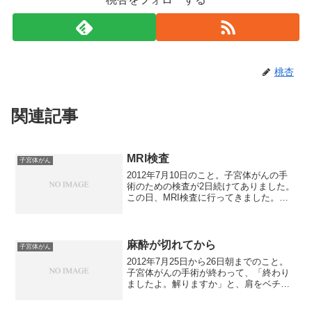
桃杏
関連記事
MRI検査
子宮体がん
2012年7月10日のこと。子宮体がんの手
術のための検査が2日続けてありました。
この日、MRI検査に行ってきました。病
院での予約が取れなかったため、検査専
門の機関に行っての検査でした。美しい
待合室だったのですが、ものすご～く感
じの悪い看護師...
麻酔が切れてから
子宮体がん
2012年7月25日から26日朝までのこと。
子宮体がんの手術が終わって、「終わり
ましたよ。解りますか」と、肩をベチベ
チ叩かれて目が覚めました。意識はある
けれど、目は開かないし、口も開きませ