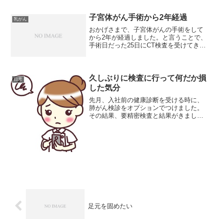
子宮体がん手術から2年経過
乳がん
おかげさまで、子宮体がんの手術をして
から2年が経過しました。と言うことで、
手術日だった25日にCT検査を受けてきま
した。前日から、胆のうが痛くて眠れな
いほどで、ちょうど痛いときにCT検査な
んてラッキー☆と思って受けた結果、右
乳腺術後。局所再...
久しぶりに検査に行って何だか損
日常
した気分
先月、入社前の健康診断を受ける時に、
肺がん検診をオプションでつけました。
その結果、要精密検査と結果がきまし
た。結果に関しては、想像通りというこ
となのですが、再検査用の紹介状をもら
いに行く時間が合わないため、日程の確
認と、紹介状を出せる病院の...
足元を固めたい