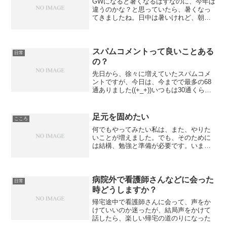
GWになると暑くなるはずなのに、今年は
違うのかな？と思っていたら、暑くなっ
てきましたね。日中は暑いけれど、朝晩
は涼しかったりしますけどね。そんな訳
で、またまた風邪をひいてしまいました
(^_^;)喉が痛いし、頭も痛い（頭の痛みは
いつもだけど・...
スパムコメントって良いことある
日常
の？
先日から、徐々に増えていたスパムコメ
ントですが、今日は、今までで最多の68
通ありました((+_+))いつもは30通くらい
なので、倍以上ですね。ほとんどが、ネ
ットショップの宣伝？みたいなものです
が、こんなことして、何か良いことある
足元を固めたい
こころ
んでしょうか...
何でもやってみたい私は、また、やりた
いことが増えました。でも、そのために
は結構、勉強と準備が必要です。いま、
住むところも仕事も中途半端なので、な
んだか落ち着きません。まず、足元を固
めて、落ち着ける環境を維持しながら進
めたいです。契約終了期間...
病院外で看護師さんなどに会った
日常
時どうしますか？
帰宅途中で看護師さんに会って、声をか
けていいのか迷ったが、結局声をかけて
話したら、楽しい帰宅の道のりになった