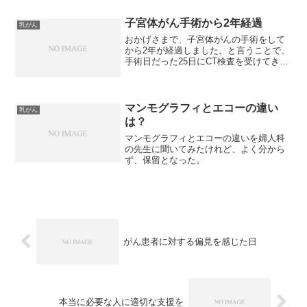
された当時に就業していた患者は約１２
００人で、そ...
子宮体がん手術から2年経過
乳がん
おかげさまで、子宮体がんの手術をして
から2年が経過しました。と言うことで、
手術日だった25日にCT検査を受けてきま
した。前日から、胆のうが痛くて眠れな
いほどで、ちょうど痛いときにCT検査な
んてラッキー☆と思って受けた結果、右
乳腺術後。局所再...
マンモグラフィとエコーの違い
乳がん
は？
マンモグラフィとエコーの違いを婦人科
の先生に聞いてみたけれど、よく分から
ず、保留となった。
がん患者に対する偏見を感じた日
本当に必要な人に適切な支援を