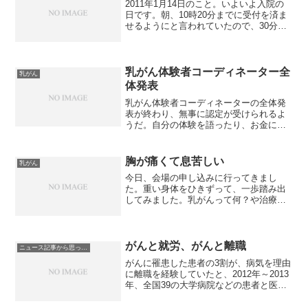
2011年1月14日のこと。いよいよ入院の
日です。朝、10時20分までに受付を済ま
せるようにと言われていたので、30分前
行動で9時50分には受付を済ませる予定だ
ったのですが、家を出るのが遅くなり、
しかも、電車は遅延。で、ギリギリの10
時10...
乳がん体験者コーディネーター全
乳がん
体発表
乳がん体験者コーディネーターの全体発
表が終わり、無事に認定が受けられるよ
うだ。自分の体験を語ったり、お金に関
することを伝えて行きたい。自分の乳が
ん体験はなんて楽チンだったんだろう。
焦らず、がんばらず自分のできることか
胸が痛くて息苦しい
乳がん
ら始めていきたい。
今日、会場の申し込みに行ってきまし
た。重い身体をひきずって、一歩踏み出
してみました。乳がんって何？や治療が
辛い・不安って人が話をしてくださる場
を作ります。聞かせてもらって一緒に考
えるのは、乳がん体験者コーディネータ
ーの桃杏です。詳細が決まり...
がんと就労、がんと離職
ニュース記事から思ったこと
がんに罹患した患者の3割が、病気を理由
に離職を経験していたと、2012年～2013
年、全国39の大学病院などの患者と医師
に東北薬科大学の教授のアンケート方式
の調査で分かったとのこと。がんと診断