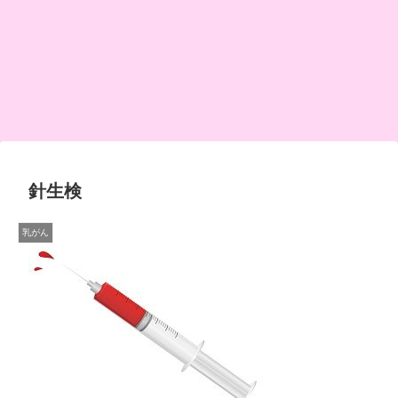
針生検
乳がん