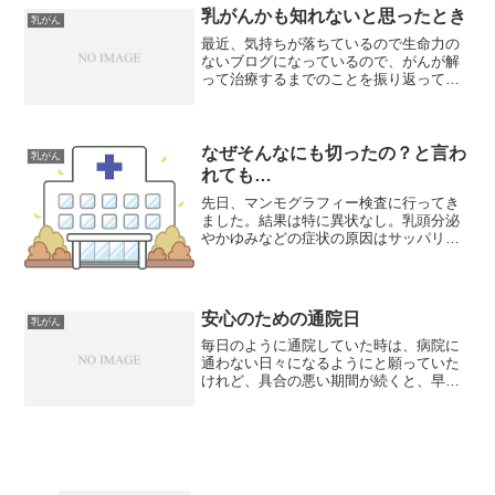
の抗がん剤治療中の脱毛の始まりを思い
乳がんかも知れないと思ったとき
乳がん
起こさせます。以前、コメ...
最近、気持ちが落ちているので生命力の
ないブログになっているので、がんが解
って治療するまでのことを振り返ってみ
たいと思います。あの頃は、今よりも生
命力があったと思いますからね…。前ブ
ログ、前々ブログをご存知の人がいらっ
しゃったら、「また？」っ...
なぜそんなにも切ったの？と言わ
乳がん
れても…
先日、マンモグラフィー検査に行ってき
ました。結果は特に異状なし。乳頭分泌
やかゆみなどの症状の原因はサッパリ分
からないだそうです。何か異常があると
は思っていなかったけれど、とりあえず
ホッとしました。初めて行く病院で、何
から説明して良いのか分か...
安心のための通院日
乳がん
毎日のように通院していた時は、病院に
通わない日々になるようにと願っていた
けれど、具合の悪い期間が続くと、早く
病院に行きたくて、通院の間隔がめちゃ
くちゃ長く感じます。頭が痛くて、胆の
うが痛くて、全身が痛くてだるくて、気
分も浮かなくてそんな時間...