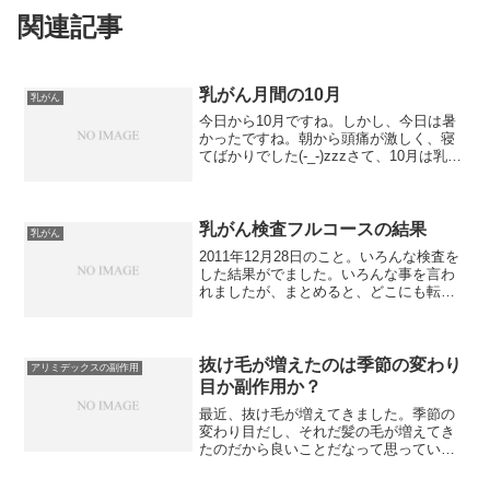
関連記事
乳がん月間の10月
乳がん
今日から10月ですね。しかし、今日は暑
かったですね。朝から頭痛が激しく、寝
てばかりでした(-_-)zzzさて、10月は乳が
ん月間です。いつも以上に、乳がんにつ
いて興味を持ってもらおう！知ってもら
おう！と、各地でいろんなイベントや運
動がありま...
乳がん検査フルコースの結果
乳がん
2011年12月28日のこと。いろんな検査を
した結果がでました。いろんな事を言わ
れましたが、まとめると、どこにも転移
は無い様子。ただ、胸全体が真っ白にな
っていて、反対の胸も白く映っているの
で、これは手術中にマンモにかけてみる
のが一番いいとの...
抜け毛が増えたのは季節の変わり
アリミデックスの副作用
目か副作用か？
最近、抜け毛が増えてきました。季節の
変わり目だし、それだ髪の毛が増えてき
たのだから良いことだなって思っていた
のですが、最近、ちょっと触ると、手に
髪の毛が数本ついています。子宮体がん