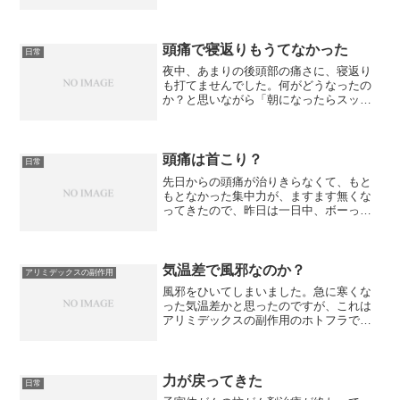
ことも起き上がることもできず、水を
少々飲んだものの、何も食べられずで3日
間。ようやく、今朝、病院に行く元気が
出たので行ってきました。結...
頭痛で寝返りもうてなかった
日常
夜中、あまりの後頭部の痛さに、寝返り
も打てませんでした。何がどうなったの
か？と思いながら「朝になったらスッキ
リしているはず」と自分に言い聞かせ、
そのまま、そ～っと眠り、朝。いくぶん
痛みはあるものの、なんとか起き上がる
ことができました。どこか...
頭痛は首こり？
日常
先日からの頭痛が治りきらなくて、もと
もとなかった集中力が、ますます無くな
ってきたので、昨日は一日中、ボーっと
過ごしていました。自分の座っている姿
を見た時に、「首がおかしい」と気が付
き、首こりが原因だと思い、朝一番に整
骨院に行ってきました。1...
気温差で風邪なのか？
アリミデックスの副作用
風邪をひいてしまいました。急に寒くな
った気温差かと思ったのですが、これは
アリミデックスの副作用のホトフラで汗
をかいたりしたための風邪ひきではない
かって思います。一日の中で、何度も暑
くなったり寒くなったり。汗をかいたと
思ったら、急に汗が引いて...
力が戻ってきた
日常