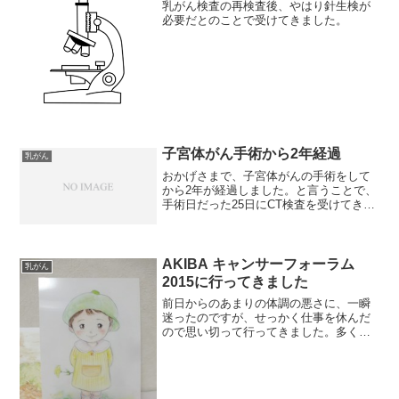
乳がん検査の再検査後、やはり針生検が
必要だとのことで受けてきました。
子宮体がん手術から2年経過
乳がん
おかげさまで、子宮体がんの手術をして
から2年が経過しました。と言うことで、
手術日だった25日にCT検査を受けてきま
した。前日から、胆のうが痛くて眠れな
いほどで、ちょうど痛いときにCT検査な
んてラッキー☆と思って受けた結果、右
乳腺術後。局所再...
AKIBA キャンサーフォーラム
乳がん
2015に行ってきました
前日からのあまりの体調の悪さに、一瞬
迷ったのですが、せっかく仕事を休んだ
ので思い切って行ってきました。多くの
人が真剣に参加していましたよ。フォー
ラムの問題ではないのですが、私が一番
気になったのは、各セミナーでスマホを
使っている人が多かったこ...