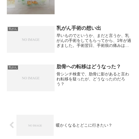
乳がん手術の想い出
乳がん
早いものでというか、まだと言うか、乳
がんの手術をしてもらってから、1年が過
ぎました。手術翌日、手術痕の痛みはな
く、起き上がって看護師さんを待ってい
て驚かれましたっけ。手が上がらなくな
ると言われていたので、ドキドキしてい
たのですが、手術後、何...
肋骨への転移はどうなった？
乳がん
骨シンチ検査で、肋骨に影があると言わ
れ転移を疑ったが、どうなったのだろ
う？
暖かくなるとどこに行きたい？