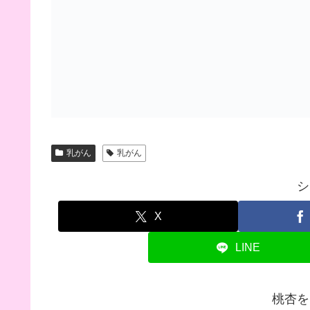
乳がん
乳がん
シ
X
LINE
桃杏を