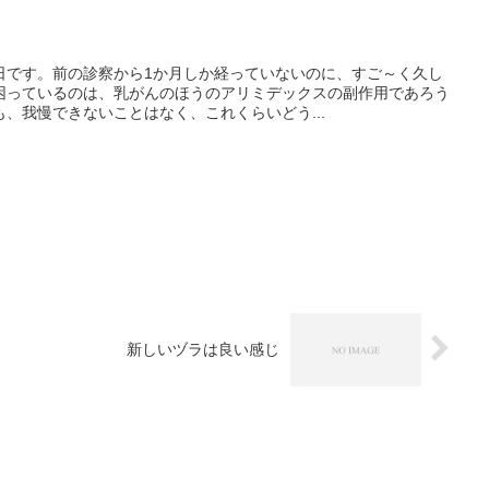
日です。前の診察から1か月しか経っていないのに、すご～く久し
困っているのは、乳がんのほうのアリミデックスの副作用であろう
、我慢できないことはなく、これくらいどう...
新しいヅラは良い感じ