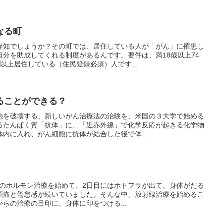
なる町
存知でしょうか？その町では、居住している人が「がん」に罹患し
分を助成してくれる制度があるんです。要件は、満18歳以上74
以上居住している（住民登録必須）人です...
ることができる？
胞を破壊する、新しいがん治療法の治験を、米国の３大学で始める
るたんぱく質「抗体」に、「近赤外線」で化学反応が起きる化学物
内に入れ、がん細胞に抗体が結合した後で体...
がんのホルモン治療を始めて、2日目にはホトフラが出て、身体がだる
頭痛と倦怠感が続いていました。そんな中、放射線治療を始めるこ
らの治療の目印に、身体に印をつける...