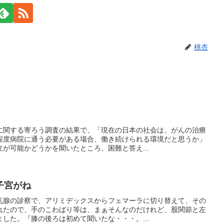
桃杏
に関する寄ろう調査の結果で、「現在の日本の社会は、がんの治療
程度病院に通う必要がある場合、働き続けられる環境だと思うか」
が可能かどうかを聞いたところ、困難と答え...
子宮がね
乳腺の診察で、アリミデックスからフェマーラに切り替えて、その
れたので、手のこわばり等は、まぁそんなのだけれど、股関節と左
した。『膝の後ろは初めて聞いたな・・・。...