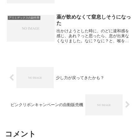
なる事務員には名刺は必要なく、特に派
遣の身分では全く必要なし。それはそれ
で楽なのですが、仕事関係だけでなく、
プライベートでも初対面の人...
薬が飲めなくて窒息しそうになっ
アリミデックスの副作用
た
出かけようとした時に、のどに違和感を
感じ、あれ？っと思ったら、息が出来な
くなりました。なに？なに？と、喉を動
かしたり撫でたりしてみたところ、薬が
舌の上に出てきました。アリミデックス
でした。苦しかった～。飲んだつもり
が、水だけ喉を通っていった...
少し力が戻ってきたかも？
ピンクリボンキャンペーンの自動販売機
コメント