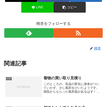
LINE
コピー
桃杏をフォローする
桃杏
関連記事
着物の買い取り見積り
日常
このところの、気温の変化に身体がつい
ていかず、少し風邪をひいたようです。
病院からもらった風邪薬があるはず！と
思っていたのですが、残っていなくて残
念でした。そんな中、着物の買い取りの
見積もりに来てもらいました。和ダンス
一棹分。三分の一くらい見...