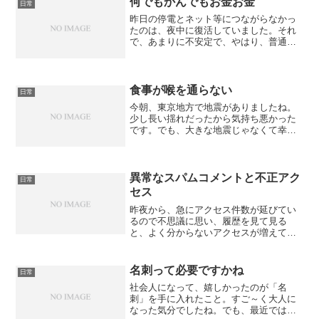
何でもかんでもお金お金
日常
昨日の停電とネット等につながらなかっ
たのは、夜中に復活していました。それ
で、あまりに不安定で、やはり、普通の
（というのか）NTTの電話が良いなと
か、停電があってもネットにつながる方
法を考えようと思い、今の環境を解約し
て、新しい環境に！と思っ...
食事が喉を通らない
日常
今朝、東京地方で地震がありましたね。
少し長い揺れだったから気持ち悪かった
です。でも、大きな地震じゃなくて幸い
でした。さて、このところ、食事を摂る
のが大変なんです。食べ物が喉を通って
いかないんです。食べ物と言っても、主
食となるもので、アイスや...
異常なスパムコメントと不正アク
日常
セス
昨夜から、急にアクセス件数が延びてい
るので不思議に思い、履歴を見て見る
と、よく分からないアクセスが増えてま
す。念のため、ログイン履歴も見て見る
と、不正なアクセスが200件でスパムコメ
ントが900件ありました。前に、3000件
名刺って必要ですかね
日常
の不正アクセスが...
社会人になって、嬉しかったのが「名
刺」を手に入れたこと。すご～く大人に
なった気分でしたね。でも、最近では単