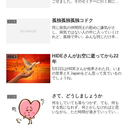
ごせました。そのセミナーに行く前に、
バスから降りて、建物が分からず、近く
の不動産屋さんに道を聞いたら、ものす
ごく親切に教えてくださってビックリし
ました。おかげで、目的の...
孤独孤独孤独コドク
こころ
同じ病気の仲間同士の慰めに嫌気がさ
し、病気ではない人の中に入っていくけ
れど、孤独で辛い。みんな同じだけ辛さ
や悲しみを持っている、じぶんだけでは
ない。
HIDEさんがお空に逝ってから22
こころ
年
5月2日はHIDEさんが他界された日。いま
の世界とX Japanをどん思って見ているの
でしょうね。
さて、どうしましょうか
こころ
何をしていても落ちつかず、でも、何も
する気になれず、何とかしなければと思
いながら、ただ時間が過ぎていってい
る。休養期間も必要だと自分を甘やかせ
て約2年。ここにきての2年は大きすぎ
る。どうしても人と上手に働けない。気