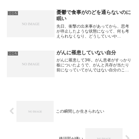
がついてはいたけれど、もっ...
憂鬱で食事がのどを通らないのに
こころ
眠い
先日、衝撃の出来事があってから、思考
が停止したような状態になって、何も考
えられなくなり、どうしていいや
ら・・・。お腹が空くけれど、何か食べ
ようとしても、のどを通っていきませ
ん。こんな状態なら、不眠になりそうな
がんに罹患していない自分
こころ
ものだけれど、眠くて眠くて仕方あ...
がんに罹患して3年。がん患者がすっかり
板についたようで、がんと共存が当たり
前になっていてがんではない自分のこと
を考えたこともなかったですが、罹患し
て初めて、もし、がんに罹患していなか
ったら、今頃、何をしていただろう？ど
んなことを考えて何を優...
この瞬間しか生きられない
後頭部が痛い