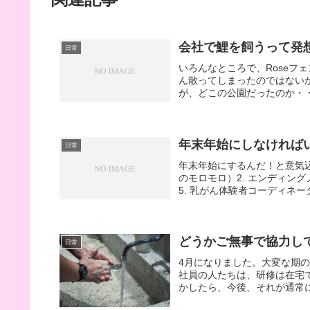
会社で鯉を飼うって発
日常
いろんなところで、Roseフ
ん散ってしまったのではない
が、どこの公園だったのか・・
年末年始にしなければ
日常
年末年始にするんだ！と意気込
のモロモロ）2. エンディング
5. 乳がん体験者コーディネー
どうかご無事で協力し
日常
4月になりました。大変な期
社員の人たちは、研修は在宅
かしたら、今後、それが通常に