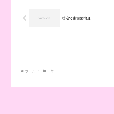
唾液で虫歯菌検査
ホーム
日常