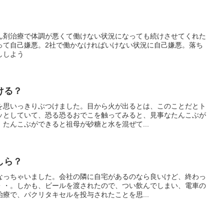
ん剤治療で体調が悪くて働けない状況になっても続けさせてくれた
って自己嫌悪。2社で働かなければいけない状況に自己嫌悪。落ち
ししよう
ける？
を思いっきりぶつけました。目から火が出るとは、このことだとト
ッとしていて、恐る恐るおでこを触ってみると、見事なたんこぶが
たんこぶができると祖母が砂糖と水を混ぜて...
しら？
なっちゃいました。会社の隣に自宅があるのなら良いけど、終わっ
・・。しかも、ビールを渡されたので、つい飲んでしまい、電車の
療で、パクリタキセルを投与されたことを思...