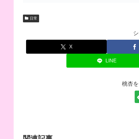
日常
シ
X
LINE
桃杏を
関連記事