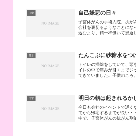
自己嫌悪の日々
日常
子宮体がんの手術入院。抗が
会社を裏切るようなことにな
込むより、精一杯働いて恩返
たんこぶに砂糖水をつ
日常
トイレの掃除をしていて、頭
イレの中で痛みが引くまでジ
できていました。子供のころ、
明日の朝は起きれるか
日常
今日も会社のイベントで遅く
てから帰宅するまでが長い・
中で、子宮体がんの抗がん剤治