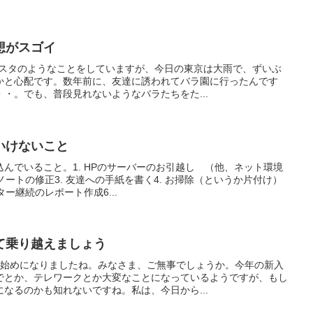
想がスゴイ
ェスタのようなことをしていますが、今日の東京は大雨で、ずいぶ
かと心配です。数年前に、友達に誘われてバラ園に行ったんです
・。でも、普段見れないようなバラたちをた...
いけないこと
んでいること。1. HPのサーバーのお引越し （他、ネット環境
ノートの修正3. 友達への手紙を書く4. お掃除（というか片付け）
ター継続のレポート作成6...
て乗り越えましょう
の始めになりましたね。みなさま、ご無事でしょうか。今年の新入
でとか、テレワークとか大変なことになっているようですが、もし
なるのかも知れないですね。私は、今日から...