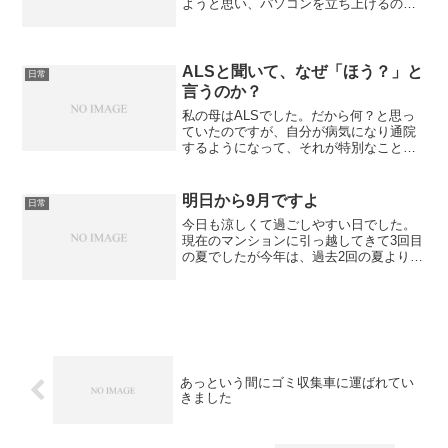
ようと思い、パソコンを立ち上げるので
すが準備ができたころには、何を調べる
つもりだったのかを忘れる始末。抗がん
剤治療中の時は、ケモブレインだと思っ
て諦めていたのですが、治...
ALSと聞いて、なぜ「ほう？」と
日常
言うのか？
私の母はALSでした。だから何？と思っ
ていたのですが、自分が病気になり通院
するようになって、それが特別なことな
の？と疑問がおこりました。乳がんで入
院した時に、家族の病歴を聞かれ、母は
ALSとどこかの癌だったと話すと『ほ
明日から9月ですよ
日常
ぅ』と言われたんです。...
今日も涼しくて過ごしやすい日でした。
現在のマンションに引っ越してきて3回目
の夏でしたが今年は、過去2回の夏よりも
涼しく感じました。多分、家具を処分し
て空気の流れが良くなったからではない
かと思っています。仕方なくの断捨離で
したが、それなりの効...
あっという間にゴミ収集車に運ばれてい
きました