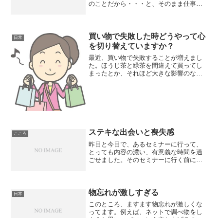
のことだから・・・と、そのまま仕事に
出かけました。でも、昼あたりから辛く
なり、残り5分のところで、早退しちゃい
ました。熱や吐き気などはないし、目の
奥の痛みから頭痛がして...
買い物で失敗した時どうやって心
日常
を切り替えていますか？
最近、買い物で失敗することが増えまし
た。ほうじ茶と緑茶を間違えて買ってし
まったとか、それほど大きな影響のない
ものなら良いのですが、私にとっては、
思い切った買い物で失敗が続き、気持ち
の切り替えができないことがあります。
何があったのかと言います...
ステキな出会いと喪失感
こころ
昨日と今日で、あるセミナーに行って、
とっても内容の濃い、有意義な時間を過
ごせました。そのセミナーに行く前に、
バスから降りて、建物が分からず、近く
の不動産屋さんに道を聞いたら、ものす
ごく親切に教えてくださってビックリし
ました。おかげで、目的の...
物忘れが激しすぎる
日常
このところ、ますます物忘れが激しくな
ってます。例えば、ネットで調べ物をし