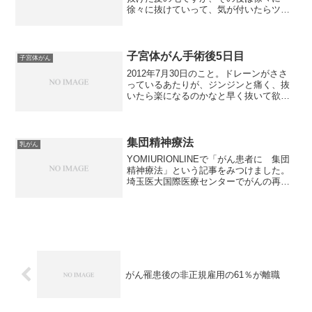
徐々に抜けていって、気が付いたらツル
ツルになっていたのですが、一体、いつ
ツルツルになったのかな？って思い、昨
年の日記を見てみると、3クール直前に
は、まだマダラだったよ...
子宮体がん手術後5日目
子宮体がん
2012年7月30日のこと。ドレーンがささ
っているあたりが、ジンジンと痛く、抜
いたら楽になるのかなと早く抜いて欲し
いな～って思っていたら、朝一番で抜い
てもらえました。めちゃくちゃ楽になり
スッキリ(^^)v右腹の痛みは相変わらずだ
ったけれど、...
集団精神療法
乳がん
YOMIURIONLINEで「がん患者に 集団
精神療法」という記事をみつけました。
埼玉医大国際医療センターでがんの再発
を繰り返す患者さんが集まり、精神腫瘍
科や臨床心理士さんも交えて、最近の出
来事や悩んでいること、ことこれからし
たいことなどを...
がん罹患後の非正規雇用の61％が離職