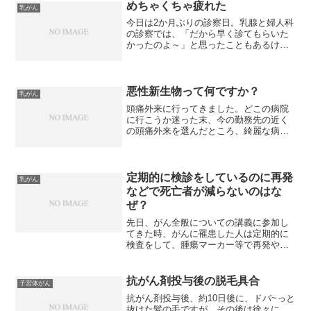
めちゃくちゃ疲れた
乳がん
今日は2か月ぶりの診察日。乳腺と婦人科
の診察では、「だから早く診てもらいた
かったのよ～」と思ったこともあるけれ
ど、とりあえず終了。その後、病院側の
ある不備に対して事務局の人からの事情
説明がありました。応接でお話をしてい
たのですが、抗がん剤治...
悪性新生物って何ですか？
乳がん
頭痛外来に行ってきました。どこの病院
に行こうか迷った末、今の勤務先の近く
の頭痛外来を選んだところ、綺麗な病院
なのですが、看護師さんもお医者さんも
不愛想でちょっと残念。問診票に、「過
去に病気をしたことがありますか？」と
書かれていて『悪性腫瘍』...
定期的に検診をしているのに再発
乳がん
などで死亡者が減らないのはな
ぜ？
先日、がん全般についての講義に参加し
てきた時、がんに罹患した人は定期的に
検査をして、腫瘍マーカー等で再発や転
移を早期に発見できるのに、なぜ、転移
による死亡者が減らないのかと話があり
ました。講師の先生は不思議に思って、
抗がん剤投与後の脱毛具合
子宮体がん
医師に尋ねたところ、早期...
抗がん剤投与後、約10日後に、ドバ~っと
抜けた髪の毛ですが、その後は徐々に