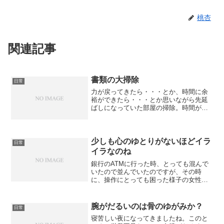
桃杏
関連記事
書類の大掃除
日常
力が戻ってきたら・・・とか、時間に余
裕ができたら・・・とか思いながら先延
ばしになっていた部屋の掃除。時間があ
っても、どうしても片付けモードになら
ず、身体が動かなったのですが、今日
は、思い切って片付けを開始しました。
一番気になっていた書類関係...
少しも心のゆとりがないほどイラ
日常
イラなのね
銀行のATMに行った時、とっても混んで
いたので並んでいたのですが、その時
に、操作にとっても困った様子の女性が
いました。何度、画面を押しても反応が
ないらしく、叩くように画面に触れてい
ました。多分、その女性の袖口が画面に
腕がだるいのは骨のゆがみか？
日常
触れていたので、指が反応...
寝苦しい夜になってきましたね。このと