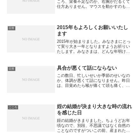
ころ、栄養不足なのか、右腕がだるくて
仕方ありません。マウスを動かすのも辛
いです。どんな位置に腕を置けば楽にな
るのか試してますが、上腕をさすった
り、つまんだりしているのが一番楽、と
言うか、腕があるなって実感...
2015年もよろしくお願いいたし
日常
ます
2015年が始まりました。みなさまにとっ
て実り大き一年となりますようお祈りい
たします。みなさまは、どんな年明けで
したか。私はと言えば、相変わらず身体
中が痛く、特に腰が痛くて起き上がれま
せんでした。新しい年も相変わらずの体
具合が悪くて話にならない
日常
調不良に見舞われてい...
この数日、忙しいせいか季節のせいなの
か、体調が悪くて話になりません。昨日
は、目覚めたら喉が痛くて頭も痛く、外
出したものの、途中で帰ってきてから動
けなくなりました。そして、今朝も動け
ず、ずっと寝たまま。目が腐るかと思う
くらい寝たんじゃないでし...
姪の結婚が決まり大きな時の流れ
こころ
を感じた日
姪の結婚がきまりました。ちょうどお年
頃なので、別段、不思議ではなく自然の
ことなのですがついこの前、産まれたよ
うな気がしていたので大きな時が流れた